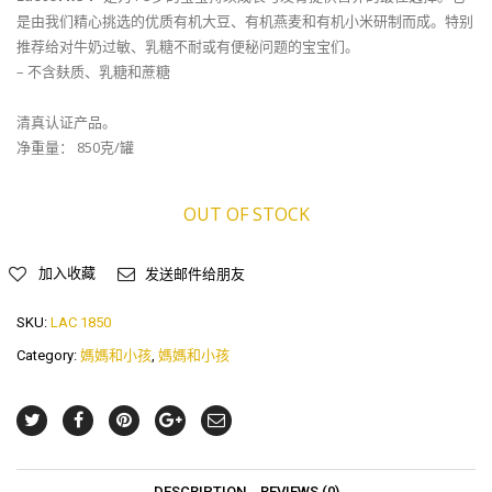
是由我们精心挑选的优质有机大豆、有机燕麦和有机小米研制而成。特别
推荐给对牛奶过敏、乳糖不耐或有便秘问题的宝宝们。
– 不含麸质、乳糖和蔗糖
清真认证产品。
净重量： 850克/罐
OUT OF STOCK
加入收藏
发送邮件给朋友
SKU:
LAC 1850
Category:
媽媽和小孩
,
媽媽和小孩
DESCRIPTION
REVIEWS (0)