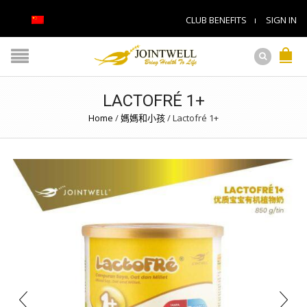
CLUB BENEFITS
SIGN IN
LACTOFRÉ 1+
Home
/
媽媽和小孩
/
Lactofré 1+