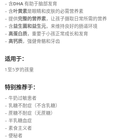
– 含
DHA
有助于脑部发育
– 含
叶黄素
是眼睛和皮肤的必需营养素
– 提供
完整的营养素
，让孩子摄取日常所需的营养
– 含
益生菌和益生元
，来维持良好的肠道环境
–
高蛋白质
，重要于小孩正常成长和发育
–
高钙质
，强健骨骼和牙齿
适用于：
1至5岁的孩童
特别推荐于：
– 牛奶过敏患者
– 乳糖不耐症（不含乳糖）
– 蔗糖不耐症（无蔗糖）
– 半乳糖血症
– 素食主义者
– 便秘者