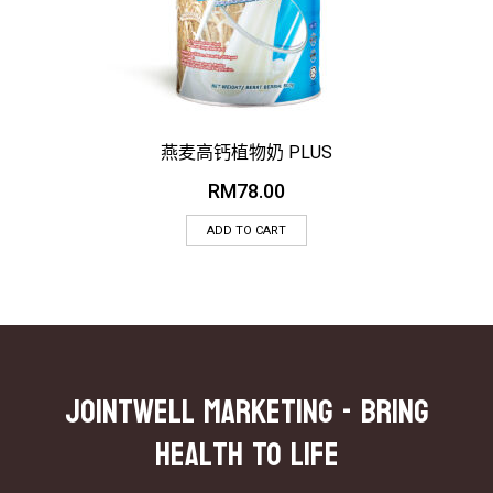
燕麦高钙植物奶 PLUS
RM
78.00
ADD TO CART
JOINTWELL MARKETING - Bring
Health To Life