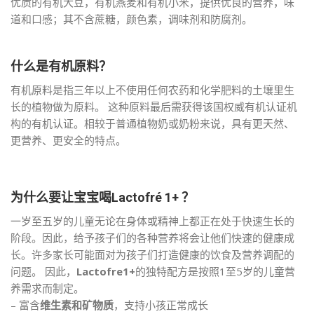
优质的有机大豆，有机燕麦和有机小米，提供优良的营养，味
道和口感；其不含蔗糖，颜色素，调味剂和防腐剂。
什么是有机原料？
有机原料是指三年以上不使用任何农药和化学肥料的土壤里生
长的植物做为原料。 这种原料最后需获得该国权威有机认证机
构的有机认证。相较于普通植物奶或奶粉来说，具有更天然、
更营养、更安全的特点。
为什么要让宝宝喝Lactofré 1+ ？
一岁至五岁的儿童无论在身体或精神上都正在处于快速生长的
阶段。因此，给予孩子们的各种营养将会让他们快速的健康成
长。许多家长可能面对为孩子们打造健康的饮食及营养调配的
问题。 因此，
Lactofre1+
的独特配方是按照1至5岁的儿童营
养需求而制定。
– 富含
维生素和矿物质
，支持小孩正常成长